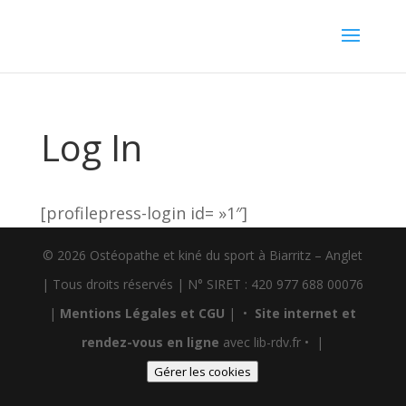
Log In
[profilepress-login id= »1″]
© 2026 Ostéopathe et kiné du sport à Biarritz – Anglet
| Tous droits réservés | N° SIRET : 420 977 688 00076
|
Mentions Légales et CGU
| •
Site internet et
rendez-vous en ligne
avec lib-rdv.fr • |
Gérer les cookies