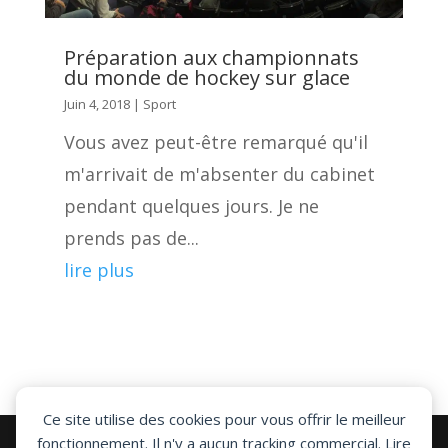
Préparation aux championnats
du monde de hockey sur glace
Juin 4, 2018
|
Sport
Vous avez peut-être remarqué qu'il
m'arrivait de m'absenter du cabinet
pendant quelques jours. Je ne
prends pas de...
lire plus
Ce site utilise des cookies pour vous offrir le meilleur
fonctionnement. Il n'y a aucun tracking commercial. Lire
© 2026 Ostéopathe et kiné du sport à Biarritz – Anglet